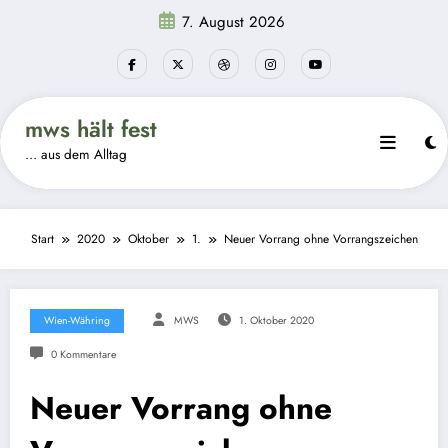
Zum
7. August 2026
Inhalt
springen
mws hält fest
… aus dem Alltag
Start
2020
Oktober
1.
Neuer Vorrang ohne Vorrangszeichen
Wien-Währing
MWS
1. Oktober 2020
0 Kommentare
Neuer Vorrang ohne