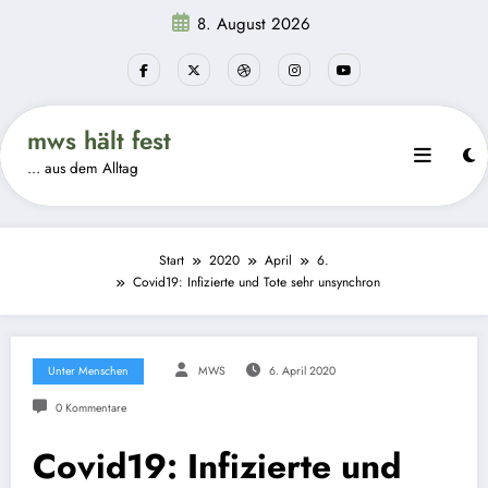
Zum
8. August 2026
Inhalt
springen
mws hält fest
… aus dem Alltag
Start
2020
April
6.
Covid19: Infizierte und Tote sehr unsynchron
Unter Menschen
MWS
6. April 2020
0 Kommentare
Covid19: Infizierte und