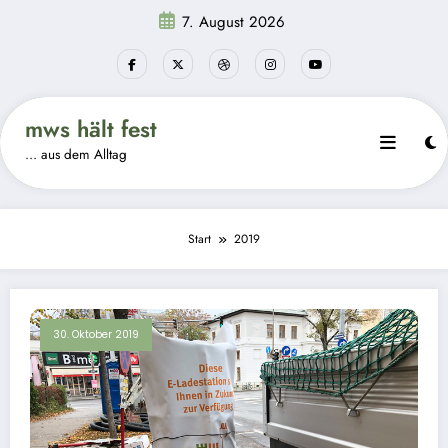
Zum
7. August 2026
Inhalt
springen
mws hält fest
… aus dem Alltag
Start
2019
30. Oktober 2019